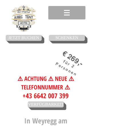
JETZT BUCHEN
SCHENKEN
€ 269,-
für 2
Personen
⚠️ ACHTUNG ⚠️ NEUE ⚠️
TELEFONNUMMER ⚠️
+43 6642 007 399
VERFÜGBARKEIT
In
Weyregg am