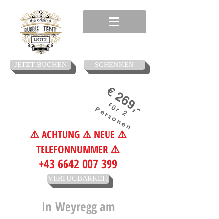
JETZT BUCHEN
SCHENKEN
€ 269,-
für 2
Personen
⚠️ ACHTUNG ⚠️ NEUE ⚠️
TELEFONNUMMER ⚠️
+43 6642 007 399
VERFÜGBARKEIT
In
Weyregg am